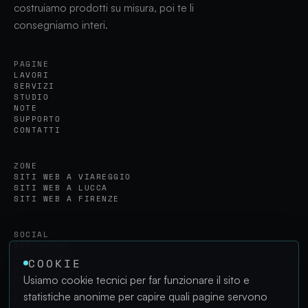
costruiamo prodotti su misura, poi te li
consegniamo interi.
PAGINE
LAVORI
SERVIZI
STUDIO
NOTE
SUPPORTO
CONTATTI
ZONE
SITI WEB A VIAREGGIO
SITI WEB A LUCCA
SITI WEB A FIRENZE
SOCIAL
INSTAGRAM
LINKEDIN
COOKIE
GITHUB
Usiamo cookie tecnici per far funzionare il sito e
X
YOUTUBE
statistiche anonime per capire quali pagine servono
FACEBOOK