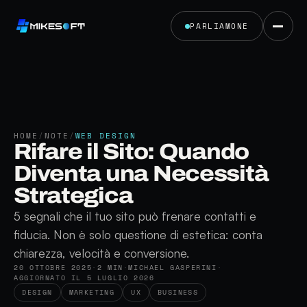
PARLIAMONE
HOME
/
NOTE
/
WEB DESIGN
Rifare il Sito: Quando
Diventa una Necessità
Strategica
5 segnali che il tuo sito può frenare contatti e
fiducia. Non è solo questione di estetica: conta
chiarezza, velocità e conversione.
20 OTTOBRE 2025
·
2 MIN
·
MICHAEL GASPERINI
·
AGGIORNATO IL 5 LUGLIO 2026
DESIGN
MARKETING
UX
BUSINESS