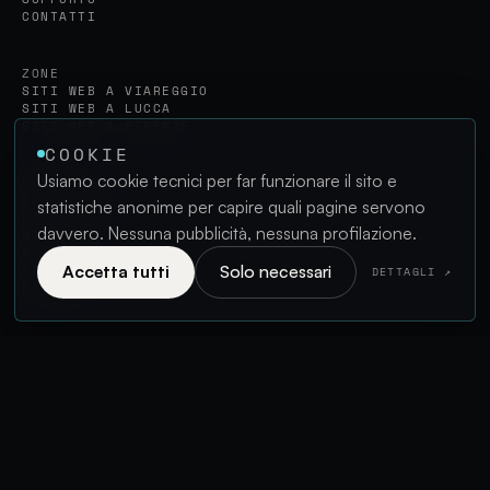
CONTATTI
ZONE
SITI WEB A VIAREGGIO
SITI WEB A LUCCA
SITI WEB A FIRENZE
COOKIE
Usiamo cookie tecnici per far funzionare il sito e
SOCIAL
INSTAGRAM
statistiche anonime per capire quali pagine servono
LINKEDIN
davvero. Nessuna pubblicità, nessuna profilazione.
GITHUB
X
Accetta tutti
Solo necessari
YOUTUBE
DETTAGLI ↗
FACEBOOK
CONTATTI
info@mikesoft.it
Viareggio (LU), Italia
EN
/
IT
LINGUA
© 2026 MIKESOFT · P.IVA 02693140465
PRIVACY
COOKIE
GESTISCI I COOKIE
RIDUCI LE ANIMAZIONI